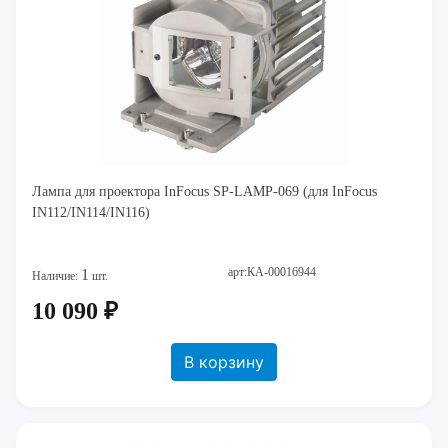
Лампа для проектора InFocus SP-LAMP-069 (для InFocus
IN112/IN114/IN116)
арт:КА-00016944
1
Наличие:
шт.
10 090 ₽
В корзину