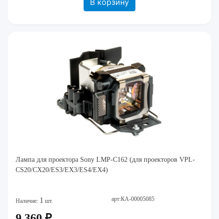
В корзину
Лампа для проектора Sony LMP-C162 (для проекторов VPL-
CS20/CX20/ES3/EX3/ES4/EX4)
арт:КА-00005085
1
Наличие:
шт.
9 360 ₽