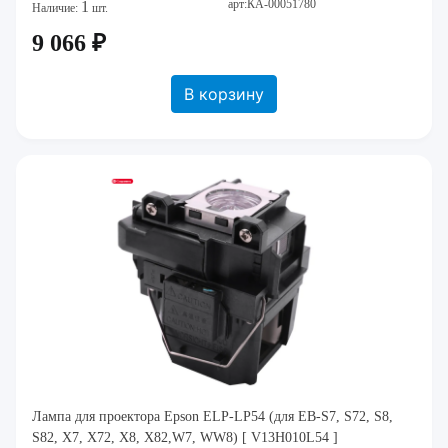
арт:КА-00051780
1
Наличие:
шт.
9 066 ₽
В корзину
Лампа для проектора Epson ELP-LP54 (для EB-S7, S72, S8,
S82, X7, X72, X8, X82,W7, WW8) [ V13H010L54 ]