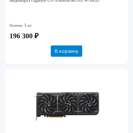
Видеокарта Gigabyte GV-N5080AORUSX W-16GD
1
Наличие:
шт.
196 300 ₽
В корзину