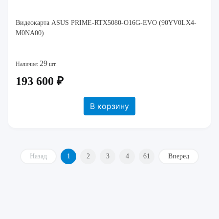
Видеокарта ASUS PRIME-RTX5080-O16G-EVO (90YV0LX4-
M0NA00)
29
Наличие:
шт.
193 600 ₽
В корзину
Назад
1
2
3
4
61
Вперед