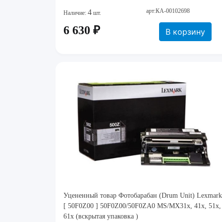
арт:КА-00102698
4
Наличие:
шт.
6 630 ₽
В корзину
Уцененный товар Фотобарабан (Drum Unit) Lexmark
[ 50F0Z00 ] 50F0Z00/50F0ZA0 MS/MX31x, 41x, 51x,
61x (вскрытая упаковка )