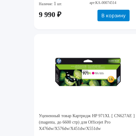
арт:КА-00074514
1
Наличие:
шт.
9 990 ₽
В корзину
Уцененный товар Картридж HP 971XL [ CN627AE ]
(magenta, до 6600 стр) для Officejet Pro
X476dw/X576dw/X451dw/X551dw