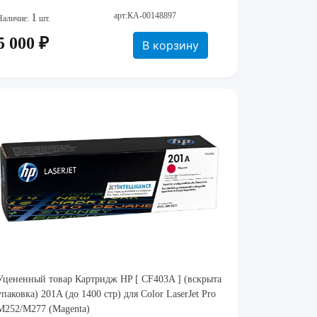
арт:КА-00148897
1
Наличие:
шт.
5 000 ₽
В корзину
Уцененный товар Картридж HP [ CF403A ] (вскрыта
упаковка) 201A (до 1400 стр) для Color LaserJet Pro
M252/M277 (Magenta)