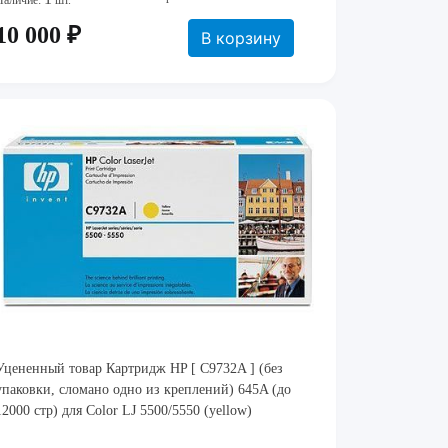
Наличие:
шт.
10 000 ₽
В корзину
Уцененный товар Картридж HP [ C9732A ] (без
упаковки, сломано одно из креплений) 645A (до
12000 стр) для Color LJ 5500/5550 (yellow)