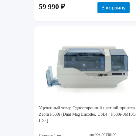
59 990 ₽
В корзину
Уцененный товар Односторонний цветной принтер
Zebra P330i (Dual Mag Encoder, USB) [ P330i-0M10C
ID0 ]
арт:КА-00136490
1