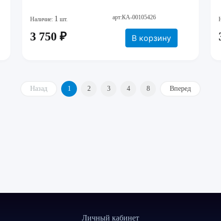
арт:КА-00105426
1
Наличие:
шт.
3 750 ₽
В корзину
Назад
1
2
3
4
8
Вперед
Личный кабинет