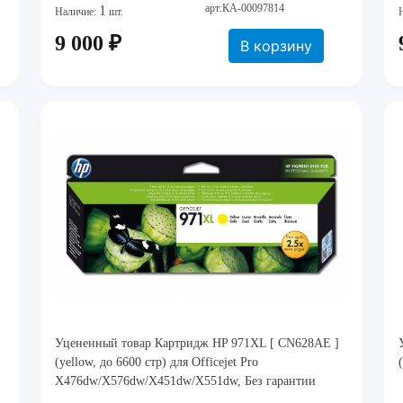
арт:КА-00097814
1
Наличие:
шт.
9 000 ₽
В корзину
Уцененный товар Картридж HP 971XL [ CN628AE ]
(yellow, до 6600 стр) для Officejet Pro
X476dw/X576dw/X451dw/X551dw, Без гарантии