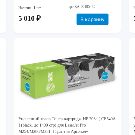
арт:КА-00105445
1
Наличие:
шт.
5 010 ₽
В корзину
Уцененный товар Тонер-картридж HP 203a [ CF540A
] (black, до 1400 стр) для LaserJet Pro
M254/M280/M281, Гарантия Арсенал+