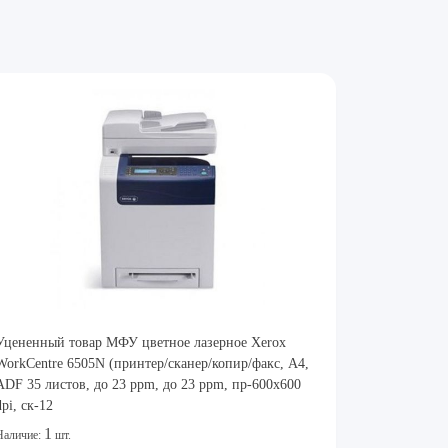
Уцененный товар МФУ цветное лазерное Xerox
WorkCentre 6505N (принтер/сканер/копир/факс, A4,
ADF 35 листов, до 23 ppm, до 23 ppm, пр-600х600
dpi, ск-12
1
Наличие:
шт.