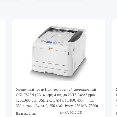
Уцененный товар Принтер цветной светодиодный
OKI C823N (A3, 4 карт, 4 цв, до 23/13 A4/A3 ppm,
1200x600 dpi, USB 2.0, LAN x 10/100, 400 л. под.)
350 л. вых. (64 г/м2, 256 г/м2, Ivory, 256 MB, 75000
Стр/мес, 46471108/46471107/46471106/46471105) [
арт:КА-00101031
1
Наличие:
шт.
46471514 ]