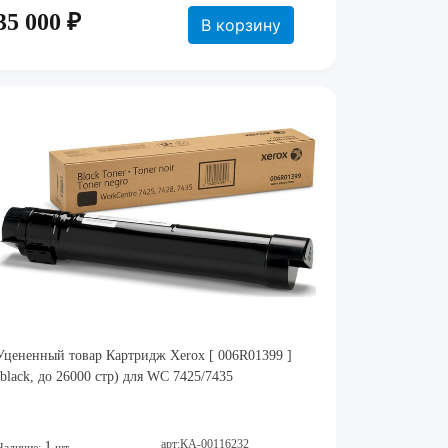
35 000 ₽
В корзину
Уцененный товар Картридж Xerox [ 006R01399 ]
(black, до 26000 стр) для WC 7425/7435
арт:КА-00116232
1