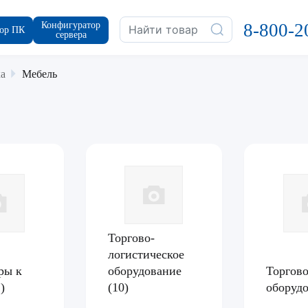
Конфигуратор
8-800-2
ор ПК
сервера
а
Мебель
Торгово-
логистическое
ры к
оборудование
Торгов
2)
(10)
оборуд