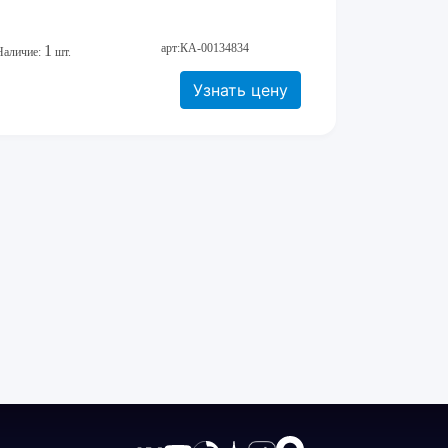
арт:КА-00134834
1
Наличие:
шт.
Узнать цену