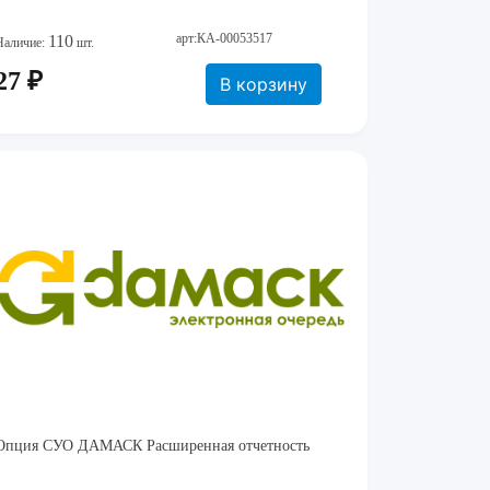
арт:КА-00053517
110
Наличие:
шт.
27 ₽
В корзину
Опция СУО ДАМАСК Расширенная отчетность