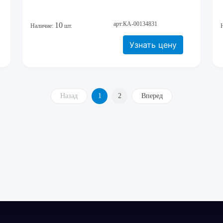
арт:КА-00134831
10
Наличие:
шт.
Узнать цену
Назад
1
2
Вперед