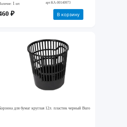
арт:КА-00140973
1
Наличие:
шт.
460 ₽
В корзину
Корзина для бумаг круглая 12л. пластик черный Buro