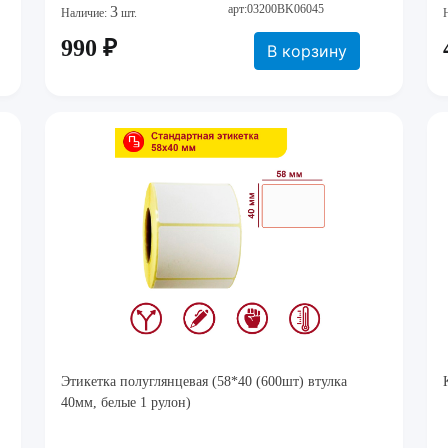
арт:03200BK06045
3
Наличие:
шт.
990 ₽
В корзину
Этикетка полуглянцевая (58*40 (600шт) втулка
40мм, белые 1 рулон)