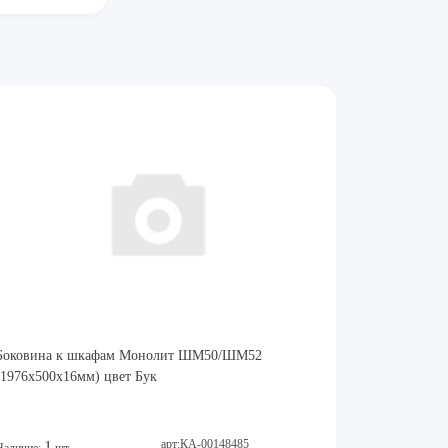
Боковина к шкафам Монолит ШМ50/ШМ52
(1976x500x16мм) цвет Бук
арт:КА-00148485
1