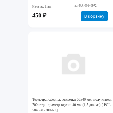
арт:КА-00140972
1
Наличие:
шт.
450 ₽
В корзину
Термотрансферные этикетки 58х40 мм, полуглянец,
700шт/р., диаметр втулки 40 мм (1,5 дюйма) [ PGL-
5840-40-700-60 ]