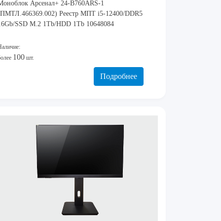
Моноблок Арсенал+ 24-B760ARS-1
(ПМТЛ.466369.002) Реестр МПТ i5-12400/DDR5
16Gb/SSD M.2 1Tb/HDD 1Tb 10648084
Наличие:
100
более
шт.
Подробнее