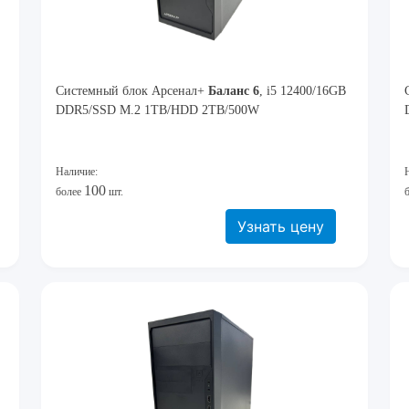
Системный блок Арсенал+
Баланс 6
, i5 12400/16GB
DDR5/SSD M.2 1TB/HDD 2TB/500W
Наличие:
100
более
шт.
Узнать цену