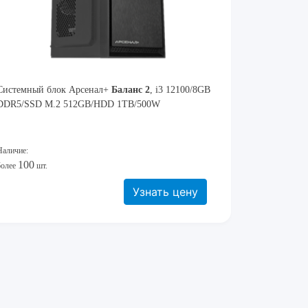
Системный блок Арсенал+
Баланс 2
, i3 12100/8GB
DDR5/SSD M.2 512GB/HDD 1TB/500W
Наличие:
100
более
шт.
Узнать цену