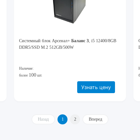
Системный блок Арсенал+
Баланс 3
, i5 12400/8GB
DDR5/SSD M.2 512GB/500W
Наличие:
100
более
шт.
Узнать цену
Назад
1
2
Вперед