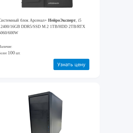
Системный блок Арсенал+
Нейро
Эксперт
, i5
12400/16GB DDR5/SSD M.2 1TB/HDD 2TB/RTX
5060/600W
Наличие:
100
более
шт.
Узнать цену