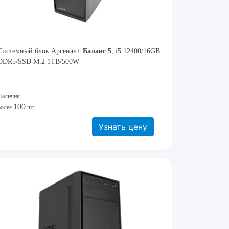
Системный блок Арсенал+
Баланс 5
, i5 12400/16GB
DDR5/SSD M.2 1TB/500W
Наличие:
100
более
шт.
Узнать цену