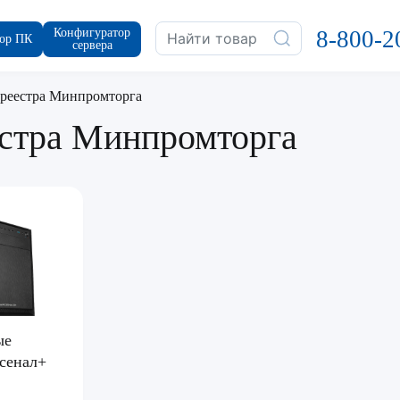
Конфигуратор
8-800-2
ор ПК
сервера
реестра Минпромторга
стра Минпромторга
ые
сенал+